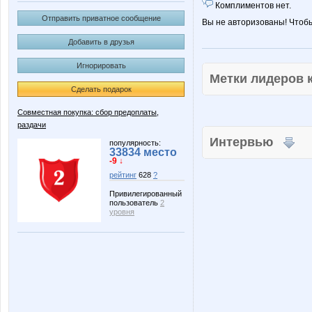
Комплиментов нет.
Отправить приватное сообщение
Вы не авторизованы! Чтоб
Добавить в друзья
Игнорировать
Метки лидеров
Сделать подарок
Совместная покупка: сбор предоплаты,
раздачи
Интервью
популярность:
33834 место
-9 ↓
рейтинг
628
?
Привилегированный
пользователь
2
уровня