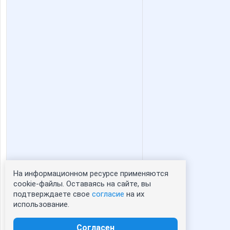
На информационном ресурсе применяются
Статистика портрета:
cookie-файлы. Оставаясь на сайте, вы
подтверждаете свое
согласие
на их
сейчас просматривают портрет - 0
использование.
зарегистрированные пользователи
посетившие портрет за 7 дней - 0
Согласен