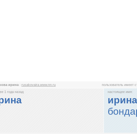
кова ирина
:
rusakovaira.www.nn.ru
пользователь имеет 
е 1 года назад
настоящее имя:
рина
ирина
бонда