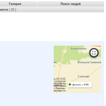
Галерея
Поиск людей
вится
( 10 )
Работает на API 2ГИС
Лицензионное соглашение
Для корректной работы
Доехать с 2ГИС
Raster JS API нужен
ключ. Помощь:
api@2gis.ru