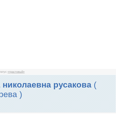
статус
«трастовый»
 николаевна русакова
(
рева )