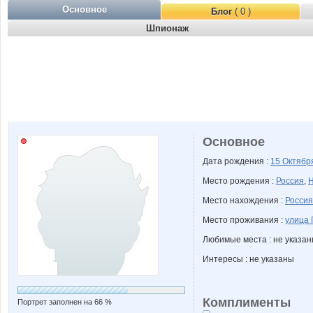
Основное
Блог
( 0 )
Шпионаж
Основное
Дата рождения :
15 Октяб
Место рождения :
Россия
,
Н
Место нахождения :
Россия
Место проживания :
улица 
Любимые места : не указа
Интересы : не указаны
Комплименты
Портрет заполнен на 66 %