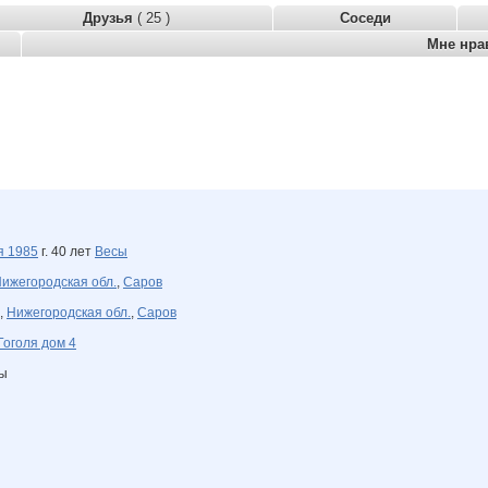
Друзья
( 25 )
Соседи
Мне нра
ря
1985
г. 40 лет
Весы
ижегородская обл.
,
Саров
,
Нижегородская обл.
,
Саров
Гоголя дом 4
ны